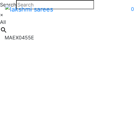
Search
0
×
All
MAEX0455E